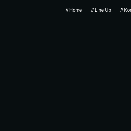
// Home
// Line Up
// Ko