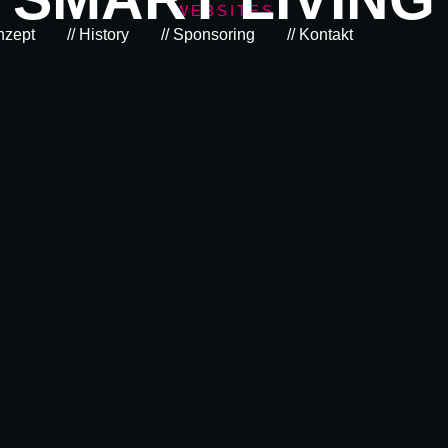
WEBSITES
nzept
// History
// Sponsoring
// Kontakt